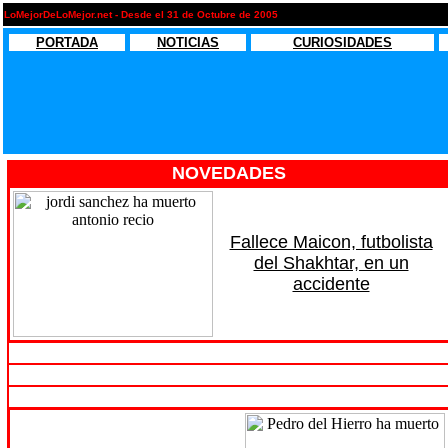
LoMejorDeLoMejor.net - Desde el 31 de Octubre de 2005
PORTADA
NOTICIAS
CURIOSIDADES
NOVEDADES
Fallece Maicon, futbolista
del Shakhtar, en un
accidente
-
-
-