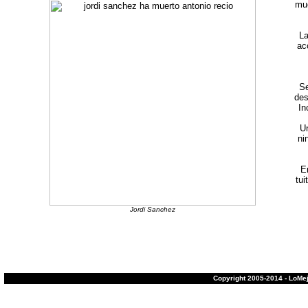
mue
La
ac
Se
des
In
Un
ni
E
tui
Jordi Sanchez
Copyright 2005-2014 - LoMe